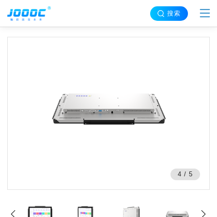
搜索
5
/
5