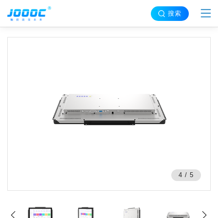
搜索
5
/
5