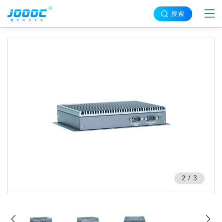
搜索
2
/
3