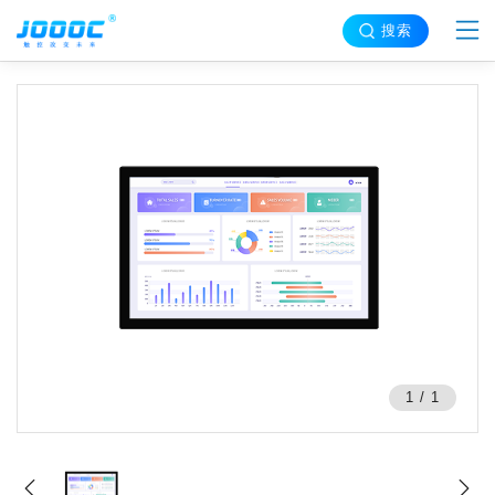
搜索
1
/
1