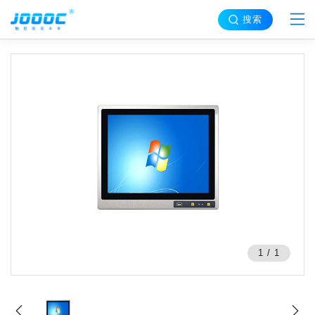
搜索
1
/
1