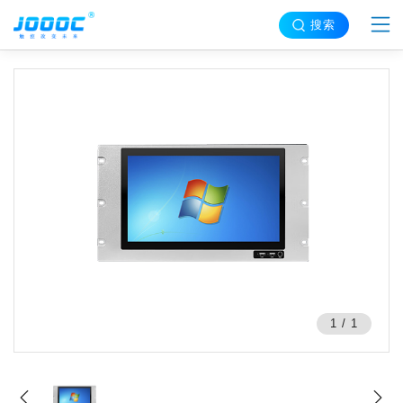
搜索
1
/
1