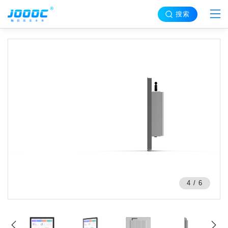
搜索
4
/
6