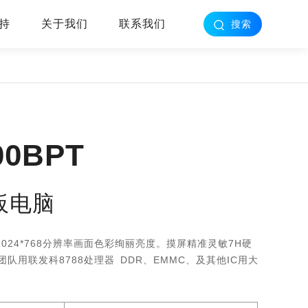
持
关于我们
联系我们
搜索
00BPT
板电脑
1024*768分辨率画面色彩绚丽亮度。摸屏精准灵敏7H硬
队用联发科8788处理器 DDR、EMMC、及其他IC用大