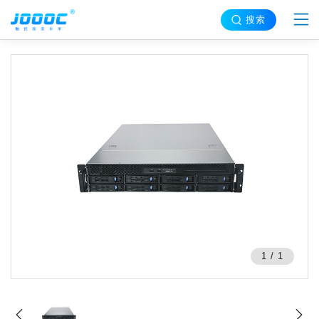
搜索
1
/
1